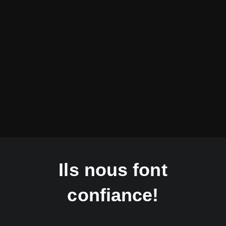
Depuis 2024, il occupe le poste de
gestionnaire des services web chez
Chapeau de Troll, où il supervise les
plateformes numériques, les
intégrations web et l’évolution
technologique de l’entreprise.
Ils nous font
confiance!