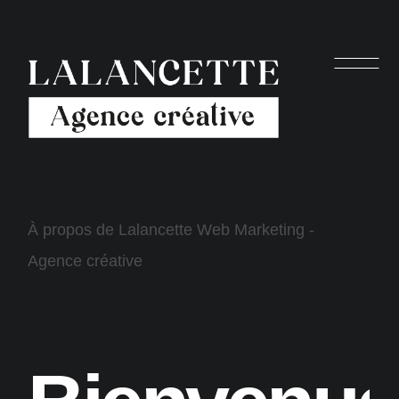
À
p
r
o
p
o
s
d
e
L
a
l
a
n
c
e
t
t
e
W
e
b
M
a
r
k
e
t
i
n
g
-
A
g
e
n
c
e
c
r
é
a
t
i
v
e