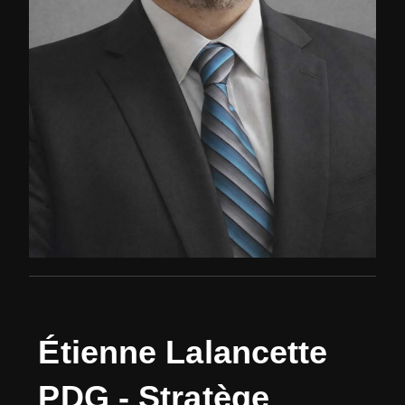
É
t
i
e
n
n
e
L
a
l
a
n
c
e
t
t
e
P
D
G
-
S
t
r
a
t
è
g
e