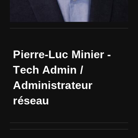
P
i
e
r
r
e
-
L
u
c
M
i
n
i
e
r
-
T
e
c
h
A
d
m
i
n
/
A
d
m
i
n
i
s
t
r
a
t
e
u
r
r
é
s
e
a
u