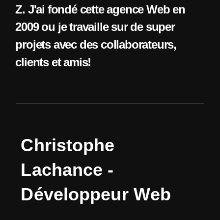
Z. J'ai fondé cette agence Web en
2009 ou je travaille sur de super
projets avec des collaborateurs,
clients et amis!
C
h
r
i
s
t
o
p
h
e
L
a
c
h
a
n
c
e
-
D
é
v
e
l
o
p
p
e
u
r
W
e
b