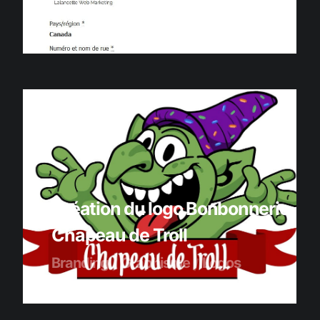
Applications
Services-conseils
Création du logo Bonbonnerie
Chapeau de Troll
Branding
Graphisme
Logos