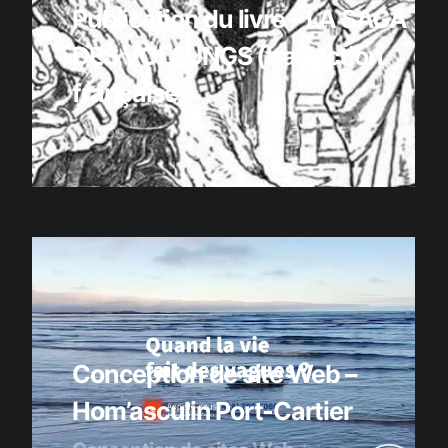
Publication du livre – LA SAGA
DES VÖLSUNGS (traduction
française)
Livres
Conception de site Web –
Hom’asculin Port-Cartier