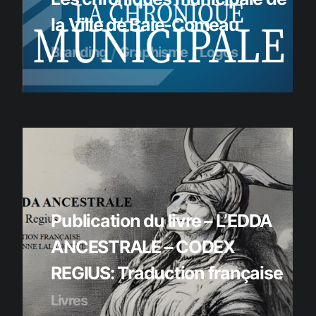
la Ville de Baie-Comeau
Branding
Graphisme
Logos
Publication du livre – L’EDDA
ANCESTRALE – CODEX
REGIUS: Traduction française
Livres