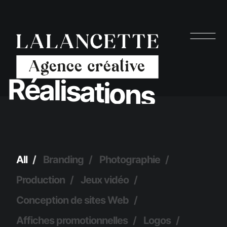
R
é
a
l
i
s
a
t
i
o
n
s
All
Branding
Photographie
Production
Jeux vidéo
Conception de sites Web
Affiches promotionnelles
Logos