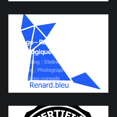
Logo – Renard Bleu – Épicerie
écologique
Branding
Dieline
Graphisme
Logos
Photographie
Services-conseils