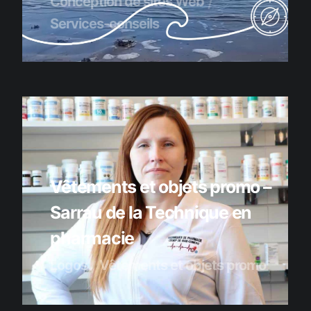
Conception de sites Web
Services-conseils
Vêtements et objets promo –
Sarrau de la Technique en
pharmacie
Logos
Vêtements et objets promo