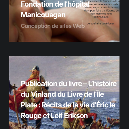
Fondation de l’hôpital
Manicouagan
Conception de sites Web
Publication du livre – L’histoire
du Vinland du Livre de l’Île
Plate : Récits de la vie d’Éric le
Rouge et Leif Erikson
Livres