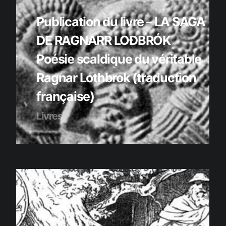
Publication du livre – LA SAGA
DE RAGNARR LOÐBRÓK
Poésie scaldique du véritable
Ragnar Lothbrok (traduction
française)
Livres