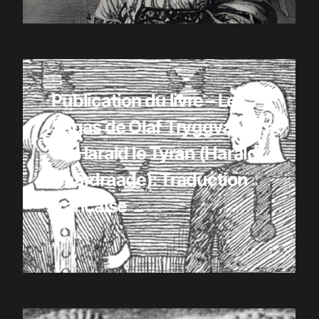
Publication du livre – Les
Sagas de Olaf Tryggvason et
de Harald le Tyran (Harald
Haardraade): Traduction
française
Livres