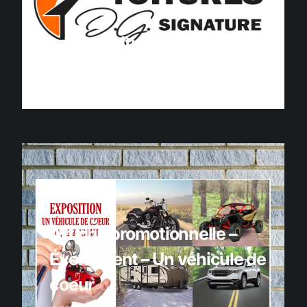
Logo – Toitures DG Signature
Branding
Logos
Affiche promotionnelle –
Événement – Un véhicule de
coeur