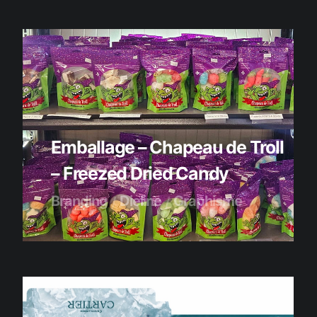
Emballage – Chapeau de Troll
– Freezed Dried Candy
Branding
Dieline
Graphisme