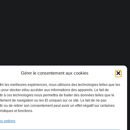
Gérer le consentement aux cookies
frir les meilleures expériences, nous utilisons des technologies telles que les
 pour stocker et/ou accéder aux informations des appareils. Le fait de
ir à ces technologies nous permettra de traiter des données telles que le
ement de navigation ou les ID uniques sur ce site. Le fait de ne pas
ir ou de retirer son consentement peut avoir un effet négatif sur certaines
ristiques et fonctions.
es options