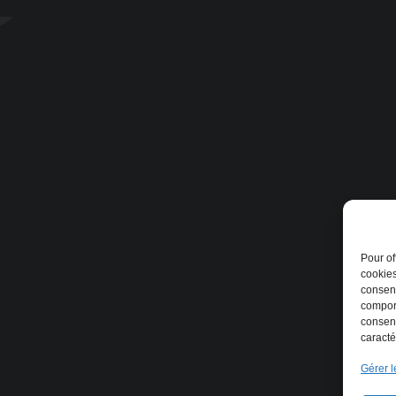
Pour of
cookies
consent
comport
consent
caracté
Gérer l