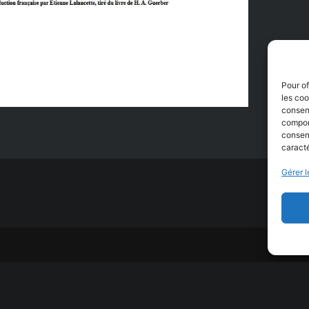
uter au panier
Pour of
les coo
consent
comport
consent
caracté
Gérer l