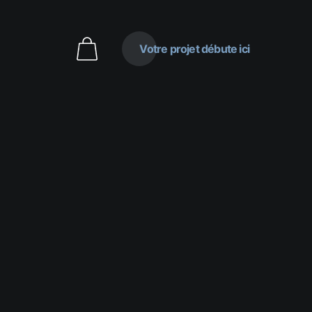
Votre projet débute ici
T
e
x