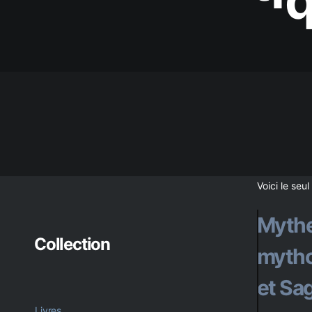
a
Voici le seul
n
Mythe
c
Collection
mytho
i
et Sa
Livres