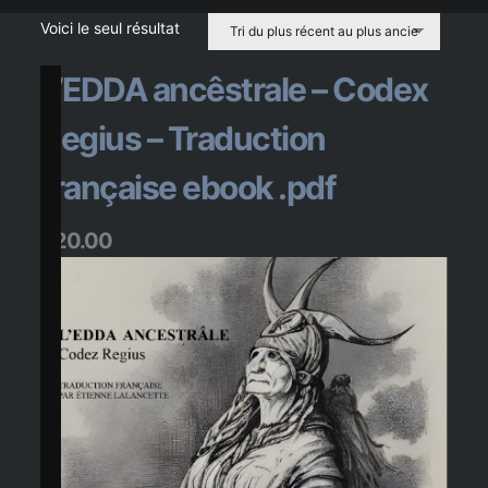
x
t
e
s
Voici le seul résultat
L’EDDA ancêstrale – Codex
a
n
c
i
e
n
s
Regius – Traduction
française ebook .pdf
$
20.00