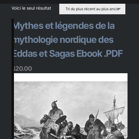
t
e
s
Voici le seul résultat
Mythes et légendes de la
a
n
c
i
e
n
s
mythologie nordique des
Eddas et Sagas Ebook .PDF
$
20.00