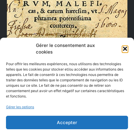
Gérer le consentement aux
cookies
Pour offrir les meilleures expériences, nous utilisons des technologies
telles que les cookies pour stocker et/ou accéder aux informations des
Bientôt disponible dans notre boutique, sur Amazon et Kindle
appareils. Le fait de consentir à ces technologies nous permettra de
traiter des données telles que le comportement de navigation ou les ID
:
Malleus Maleficarum,le marteau des sorcières, traduit par
uniques sur ce site. Le fait de ne pas consentir ou de retirer son
Étienne Lalancette
, depuis la traduction anglophone officielle
consentement peut avoir un effet négatif sur certaines caractéristiques
et fonctions.
de 1928. Plus de 375 pages. Disponible cet hiver sur Kindle
et Amazon.
Gérer les options
Accepter
ÉTIQUETTES :
LE MARTEAU DES SORCIÈRES
,
LIVRE
,
MALLEUS
MALEFICARUM
,
PDF