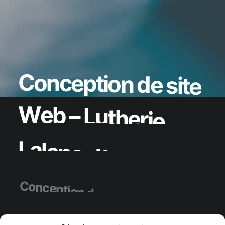
C
o
n
c
e
p
t
i
o
n
d
e
s
i
t
e
W
e
b
–
L
u
t
h
e
r
i
e
L
a
l
a
n
c
e
t
t
e
C
o
n
c
e
p
t
i
o
n
d
e
s
i
t
e
s
W
e
b