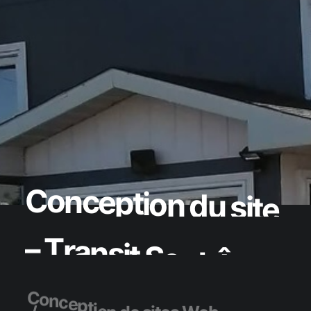
C
o
n
c
e
p
t
i
o
n
d
u
s
i
t
e
–
T
r
a
n
s
i
t
S
e
p
t
-
Î
l
e
s
C
o
n
c
e
p
t
i
o
n
d
e
s
i
t
e
s
W
e
b