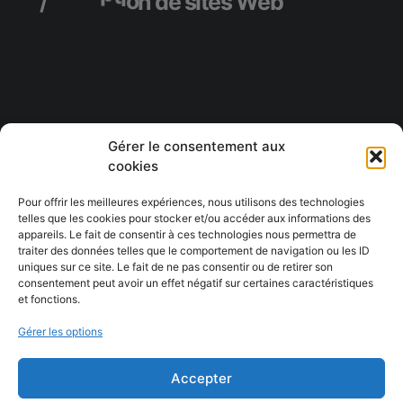
S
e
r
v
i
c
e
s
-
c
o
n
s
e
i
l
s
Gérer le consentement aux
cookies
Pour offrir les meilleures expériences, nous utilisons des technologies
telles que les cookies pour stocker et/ou accéder aux informations des
appareils. Le fait de consentir à ces technologies nous permettra de
traiter des données telles que le comportement de navigation ou les ID
uniques sur ce site. Le fait de ne pas consentir ou de retirer son
consentement peut avoir un effet négatif sur certaines caractéristiques
et fonctions.
Conception du site Web de l’OBNL
Transit Sept-Îles
Gérer les options
Accepter
Projet suivant