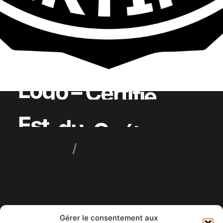
L
o
g
o
–
C
e
r
t
i
f
i
é
E
s
t
-
d
u
-
Q
u
é
b
e
c
B
r
a
n
d
i
n
g
L
o
g
o
s
Gérer le consentement aux