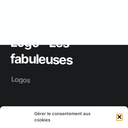
L
o
g
o
–
L
e
s
f
a
b
u
l
e
u
s
e
s
L
o
g
o
s
Gérer le consentement aux
cookies