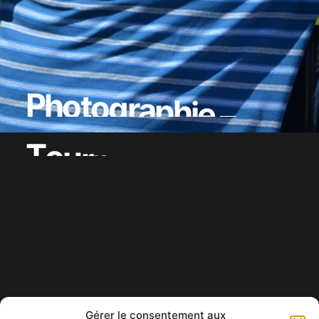
P
h
o
t
o
g
r
a
p
h
i
e
–
T
o
u
r
n
a
g
e
L
a
p
e
t
i
t
e
s
é
d
u
c
t
i
o
n
à
P
o
r
t
n
e
u
f
-
s
u
r
-
M
e
r
P
h
o
t
o
g
r
a
p
h
i
e
Gérer le consentement aux