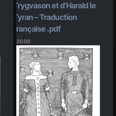
Trygvason et d’Harald le
Tyran – Traduction
française .pdf
$
20.00
$
Ajouter au panier