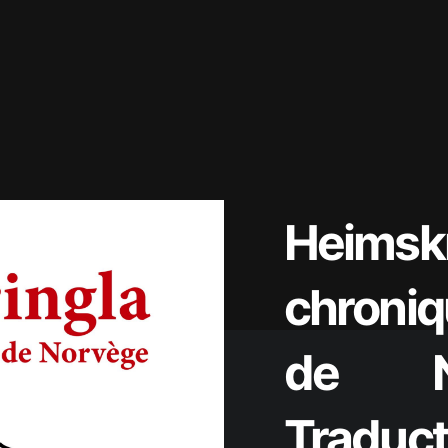
Heimsk
chroni
de N
Traduct