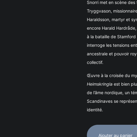
Snorri met en scène des 
Tryggvason, missionnaire 
Haraldsson, martyr et sym
encore Harald Hardråde, d
à la bataille de Stamford 
interroge les tensions en
ancestrale et pouvoir roya
collectif.
Œuvre à la croisée du myth
Heimskringla
est bien plu
de l’âme nordique, un té
Scandinaves se représenta
identité.
Ajouter au panier