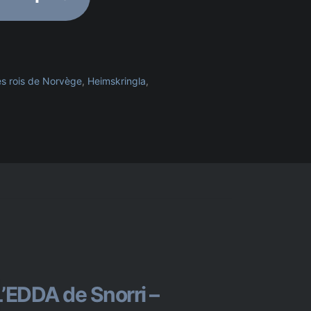
quantité
de
Heimskringla
-
La
chronique
s rois de Norvège
,
Heimskringla
,
des
rois
de
Norvège
-
Traduction
française
L’EDDA de Snorri –