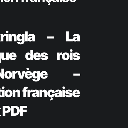
ringla – La
que des rois
orvège –
ion française
 PDF