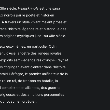
IIe siècle,
Heimskringla
est une saga
x norrois par le poète et historien
. À travers un style vivant mêlant prose et
race l’histoire légendaire et historique des
s origines mythiques jusqu’au XIIe siècle.
dieux eux-mêmes, en particulier Odin,
nu d’Asie, ancêtre des lignées royales
 exploits semi-légendaires d’Yngvi-Freyr et
s Ynglingar, avant d’entrer dans l’histoire
ald Hårfagre, le premier unificateur de la
roi en roi, de trahison en bataille, la
il complexe des alliances, des guerres
religieuses et des ambitions personnelles
n du royaume norvégien.