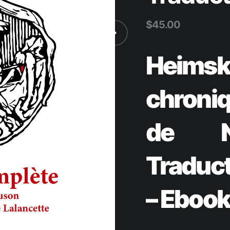
$
45.00
Heimsk
chroni
de N
Traduct
– Ebook