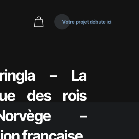
Votre projet débute ici
ringla – La
que des rois
orvège –
ion française