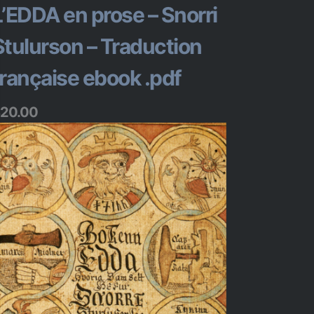
L’EDDA en prose – Snorri
Stulurson – Traduction
française ebook .pdf
20.00
Ajouter au panier