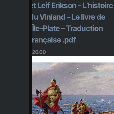
et Leif Erikson – L’histoire
du Vinland – Le livre de
l’Île-Plate – Traduction
française .pdf
$
20.00
Ajouter au panier