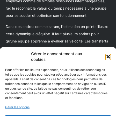
employés comme de simples ressources interchangeables,
l’agile reconnaît la valeur du temps nécessaire à une équipe
pour se souder et optimiser son fonctionnement.
Dans des cadres comme scrum, l’estimation en points illustre
cette dynamique d’équipe. Il faut plusieurs sprints pour
qu’une équipe apprenne à évaluer sa vélocité. Les transferts
brusques de membres peuvent perturber cet équilibre
Gérer le consentement aux
fragile.
cookies
6. Le dialogue direct : la clé
Pour offrir les meilleures expériences, nous utilisons des technologies
telles que les cookies pour stocker et/ou accéder aux informations des
appareils. Le fait de consentir à ces technologies nous permettra de
d’une communication
traiter des données telles que le comportement de navigation ou les ID
uniques sur ce site. Le fait de ne pas consentir ou de retirer son
efficace.
consentement peut avoir un effet négatif sur certaines caractéristiques
et fonctions.
Gérer les options
Favoriser le dialogue direct est essentiel. L’oral doit primer sur