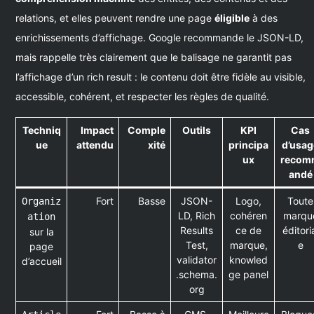
relations, et elles peuvent rendre une page
éligible
à des
enrichissements d’affichage. Google recommande le JSON-LD,
mais rappelle très clairement que le balisage ne garantit pas
l’affichage d’un rich result : le contenu doit être fidèle au visible,
accessible, cohérent, et respecter les règles de qualité.
Techniq
Impact
Comple
Outils
KPI
Cas
ue
attendu
xité
principa
d’usag
ux
recom
andé
Fort
Basse
JSON-
Logo,
Toute
Organiz
LD, Rich
cohéren
marqu
ation
Results
ce de
éditori
sur la
Test,
marque,
e
page
validator
knowled
d’accueil
.schema.
ge panel
org