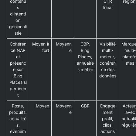
contenu
CTR
région
s
local
d’intenti
on
géolocali
sée
Cohéren
Moyen à
Moyenn
GBP,
Visibilité
Marqu
ce NAP
fort
e
Bing
multi-
multi-
et
Places,
moteur,
platef
présenc
annuaire
cohéren
mes
e sur
s métier
ce des
Bing
données
Places si
pertinen
t
Posts,
Moyen
Moyenn
GBP
Engage
Acteur
produits,
e
ment
avec
actualité
profil,
actuali
s,
clics,
réguliè
événem
actions