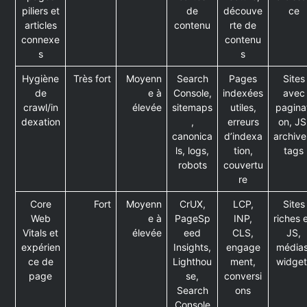
piliers et
de
découve
ce
articles
contenu
rte de
connexe
contenu
s
s
Hygiène
Très fort
Moyenn
Search
Pages
Sites
de
e à
Console,
indexées
avec
crawl/in
élevée
sitemaps
utiles,
pagina
dexation
,
erreurs
on, JS
canonica
d’indexa
archive
ls, logs,
tion,
tags
robots
couvertu
re
Core
Fort
Moyenn
CrUX,
LCP,
Sites
Web
e à
PageSp
INP,
riches 
Vitals et
élevée
eed
CLS,
JS,
expérien
Insights,
engage
médias
ce de
Lighthou
ment,
widget
page
se,
conversi
Search
ons
Console