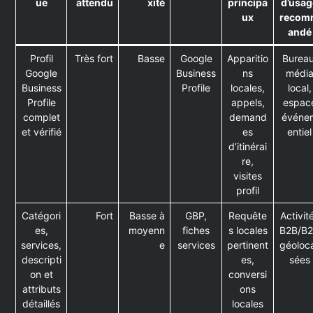
ue
attendu
xité
principa
d’usag
ux
recom
andé
Profil
Très fort
Basse
Google
Apparitio
Bureau
Google
Business
ns
médi
Business
Profile
locales,
local,
Profile
appels,
espac
complet
demand
événe
et vérifié
es
entiel
d’itinérai
re,
visites
profil
Catégori
Fort
Basse à
GBP,
Requête
Activit
es,
moyenn
fiches
s locales
B2B/B
services,
e
services
pertinent
géoloca
descripti
es,
sées
on et
conversi
attributs
ons
détaillés
locales