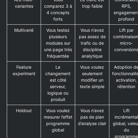
variantes
comparez 3 à
trop faible
RPS,
4 concepts
engagemen
forts
profond
Multivarié
Vous testez
Vous n’avez
Lift par
plusieurs
pas assez de
combinaison
modules sur
trafic ou de
micro-
une page très
discipline
conversion
fréquentée
analytique
Feature
Le
Vous voulez
Adoption d
experiment
changement
seulement
fonctionnalit
est côté
modifier un
activation,
serveur,
texte simple
rétention
logique ou
produit
Holdout
Vous voulez
Vous n’avez
Lift
mesurer l’effet
pas de plan
incrémenta
programme
d’analyse clair
global, vale
global
du
programm