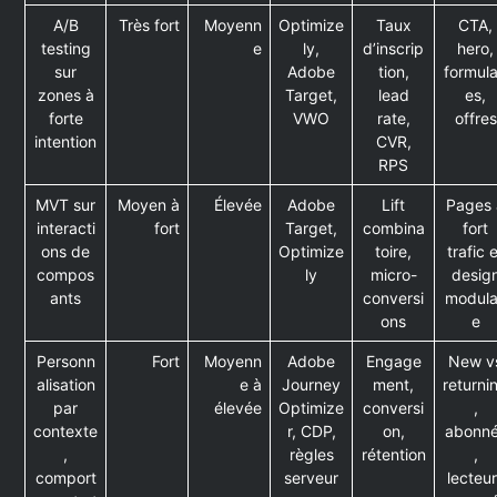
A/B
Très fort
Moyenn
Optimize
Taux
CTA,
testing
e
ly,
d’inscrip
hero,
sur
Adobe
tion,
formula
zones à
Target,
lead
es,
forte
VWO
rate,
offres
intention
CVR,
RPS
MVT sur
Moyen à
Élevée
Adobe
Lift
Pages 
interacti
fort
Target,
combina
fort
ons de
Optimize
toire,
trafic 
compos
ly
micro-
desig
ants
conversi
modula
ons
e
Personn
Fort
Moyenn
Adobe
Engage
New v
alisation
e à
Journey
ment,
returni
par
élevée
Optimize
conversi
,
contexte
r, CDP,
on,
abonn
,
règles
rétention
,
comport
serveur
lecteu