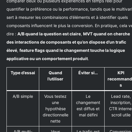
comparer deux ou plusieurs expériences en temps réel pour
quantifier la préférence ou la performance, tandis que le multivar
sert à mesurer les combinaisons d’éléments et à identifier quels
composants influencent le plus la conversion. En pratique, cela v
dire :
A/B quand la question est claire
,
MVT quand on cherche
des interactions de composants et qu’on dispose d’un trafic
élevé
,
feature flags quand le changement touche la logique
applicative ou un comportement produit
.
Type d’essai
Quand
Éviter si…
KPI
l’utiliser
recommand
s
A/B simple
Vous testez
Le
Lead rate,
une
changement
inscription,
hypothèse
est diffus et
CTR interne
directionnelle
mal défini
scroll utile
nette
A/B multi-
Vous
Le trafic est
Conversion