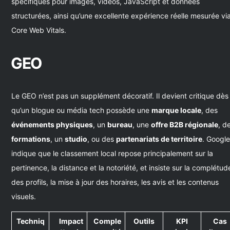
spécifiques pour images, vidéos, JavaScript et données
structurées, ainsi qu’une excellente expérience réelle mesurée vi
Core Web Vitals.
GEO
Le GEO n’est pas un supplément décoratif. Il devient critique dès
qu’un blogue ou média tech possède une
marque locale
, des
événements physiques
, un
bureau
, une
offre B2B régionale
, d
formations
, un
studio
, ou des
partenariats de territoire
. Googl
indique que le classement local repose principalement sur la
pertinence, la distance et la notoriété, et insiste sur la complétud
des profils, la mise à jour des horaires, les avis et les contenus
visuels.
Techniq
Impact
Comple
Outils
KPI
Cas