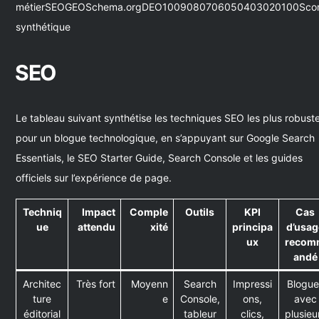
métierSEOGEOSchema.orgDEO1009080706050403020100Sco
synthétique
SEO
Le tableau suivant synthétise les techniques SEO les plus robust
pour un blogue technologique, en s’appuyant sur Google Search
Essentials, le SEO Starter Guide, Search Console et les guides
officiels sur l’expérience de page.
Techniq
Impact
Comple
Outils
KPI
Cas
ue
attendu
xité
principa
d’usag
ux
recom
andé
Architec
Très fort
Moyenn
Search
Impressi
Blogue
ture
e
Console,
ons,
avec
éditorial
tableur
clics,
plusieu