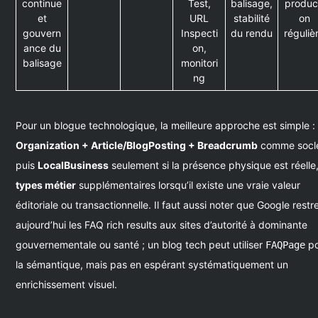
continue
Test,
balisage,
produc
et
URL
stabilité
on
gouvern
Inspecti
du rendu
réguliè
ance du
on,
balisage
monitori
ng
Pour un blogue technologique, la meilleure approche est simple :
Organization + Article/BlogPosting + Breadcrumb
comme socl
puis
LocalBusiness
seulement si la présence physique est réelle,
types métier
supplémentaires lorsqu’il existe une vraie valeur
éditoriale ou transactionnelle. Il faut aussi noter que Google restre
aujourd’hui les FAQ rich results aux sites d’autorité à dominante
gouvernementale ou santé ; un blog tech peut utiliser
po
FAQPage
la sémantique, mais pas en espérant systématiquement un
enrichissement visuel.