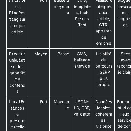
Fort
Basse à
CMS,
Meilleure
Blogue
Article
moyenn
template
interprét
newsr
ou
e
s, Rich
ation
ms,
BlogPos
Results
article,
magaz
sur
ting
Test
CTR,
es
chaque
apparen
article
ce
enrichie
Moyen
Basse
CMS,
Lisibilité
Sites
Breadcr
balisage
du
avec
umbList
sitewide
parcours
taxon
sur les
, SERP
ie clai
gabarits
plus
de
propre
contenu
s
Fort
Moyenn
JSON-
Données
Bureau
LocalBu
e
LD, GBP,
locales
studio
siness
validator
cohérent
lieux,
si
es,
servic
présenc
visibilité
de zon
e réelle