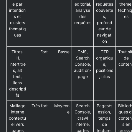
e par
éditorial,
requêtes
thème
intention
analyse
couverte
techni
s et
des
s,
es
clusters
requêtes
profond
thématiq
eur de
ues
navigati
on
Titres,
Fort
Basse
CMS,
CTR
Tout si
H1,
Search
organiqu
de
intertitre
Console,
e,
conten
s, alt
audit on-
positions
text,
page
, clics
liens
descripti
fs
Maillage
Très fort
Moyenn
Search
Pages/s
Bibliot
interne
e
Console,
ession,
ques d
contextu
crawl
temps
conten
el vers
interne,
de
s en
pages
cartes
lecture,
croiss