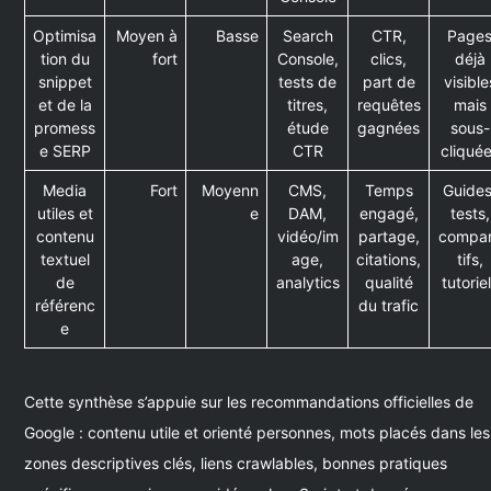
Optimisa
Moyen à
Basse
Search
CTR,
Page
tion du
fort
Console,
clics,
déjà
snippet
tests de
part de
visible
et de la
titres,
requêtes
mais
promess
étude
gagnées
sous-
e SERP
CTR
cliqué
Media
Fort
Moyenn
CMS,
Temps
Guides
utiles et
e
DAM,
engagé,
tests,
contenu
vidéo/im
partage,
compa
textuel
age,
citations,
tifs,
de
analytics
qualité
tutorie
référenc
du trafic
e
Cette synthèse s’appuie sur les recommandations officielles de
Google : contenu utile et orienté personnes, mots placés dans les
zones descriptives clés, liens crawlables, bonnes pratiques