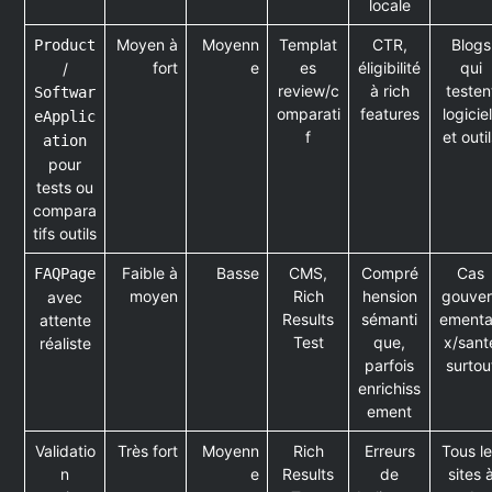
locale
Moyen à
Moyenn
Templat
CTR,
Blogs
Product
fort
e
es
éligibilité
qui
/
review/c
à rich
testen
Softwar
omparati
features
logicie
eApplic
f
et outi
ation
pour
tests ou
compara
tifs outils
Faible à
Basse
CMS,
Compré
Cas
FAQPage
moyen
Rich
hension
gouve
avec
Results
sémanti
ement
attente
Test
que,
x/sant
réaliste
parfois
surtou
enrichiss
ement
Validatio
Très fort
Moyenn
Rich
Erreurs
Tous l
n
e
Results
de
sites 