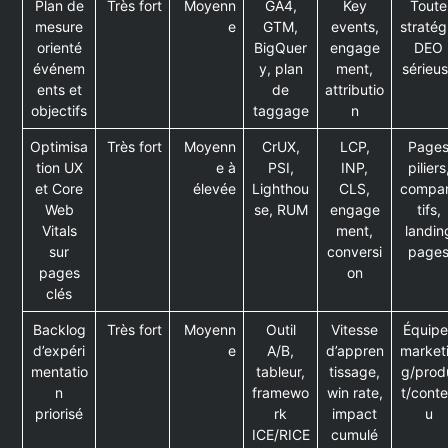
Plan de
Très fort
Moyenn
GA4,
Key
Toute
mesure
e
GTM,
events,
stratég
orienté
BigQuer
engage
DEO
événem
y, plan
ment,
sérieu
ents et
de
attributio
objectifs
taggage
n
Optimisa
Très fort
Moyenn
CrUX,
LCP,
Page
tion UX
e à
PSI,
INP,
piliers
et Core
élevée
Lighthou
CLS,
compa
Web
se, RUM
engage
tifs,
Vitals
ment,
landin
sur
conversi
page
pages
on
clés
Backlog
Très fort
Moyenn
Outil
Vitesse
Équipe
d’expéri
e
A/B,
d’appren
market
mentatio
tableur,
tissage,
g/prod
n
framewo
win rate,
t/cont
priorisé
rk
impact
u
ICE/RICE
cumulé