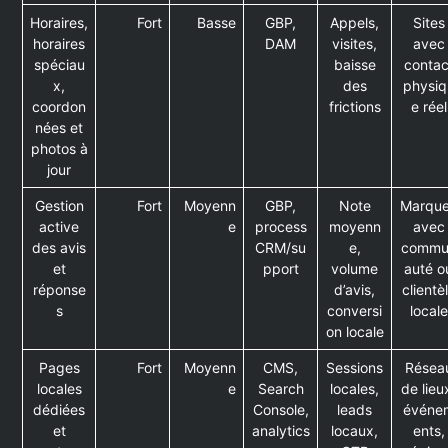
Horaires,
Fort
Basse
GBP,
Appels,
Sites
horaires
DAM
visites,
avec
spéciau
baisse
contac
x,
des
physiq
coordon
frictions
e réel
nées et
photos à
jour
Gestion
Fort
Moyenn
GBP,
Note
Marqu
active
e
process
moyenn
avec
des avis
CRM/su
e,
commu
et
pport
volume
auté o
réponse
d’avis,
clientè
s
conversi
locale
on locale
Pages
Fort
Moyenn
CMS,
Sessions
Résea
locales
e
Search
locales,
de lieu
dédiées
Console,
leads
événe
et
analytics
locaux,
ents,