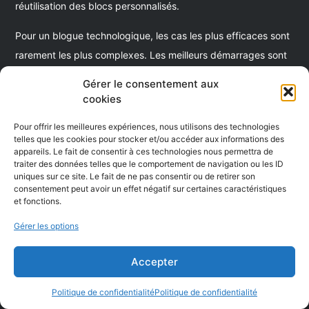
réutilisation des blocs personnalisés.
Pour un blogue technologique, les cas les plus efficaces sont
rarement les plus complexes. Les meilleurs démarrages sont
souvent : adapter les CTA selon
nouveau visiteur vs lecteur
Gérer le consentement aux
récurrent
, afficher un contenu de suite logique selon la
catégori
cookies
lue
, modifier le bloc d’inscription selon
source de trafic
, ou adap
Pour offrir les meilleures expériences, nous utilisons des technologies
les pages “comparatif / essai / contact” selon
signe d’intention
.
telles que les cookies pour stocker et/ou accéder aux informations des
Une personnalisation utile doit rester explicable, solide sur mobile
appareils. Le fait de consentir à ces technologies nous permettra de
traiter des données telles que le comportement de navigation ou les ID
et ne pas créer d’écarts de sens entre les variantes.
uniques sur ce site. Le fait de ne pas consentir ou de retirer son
consentement peut avoir un effet négatif sur certaines caractéristiques
Un principe doit rester non négociable :
personnaliser après la
et fonctions.
preuve
, pas avant. Autrement dit, utilisez d’abord l’expérimentat
Gérer les options
pour identifier les variantes gagnantes, puis industrialisez ces ga
en personnalisation pour des segments clairement définis. C’est
Accepter
aussi le moyen le plus propre de garder un contrôle sur la dette
Politique de confidentialité
Politique de confidentialité
logique, la cohérence éditoriale et l’interprétation analytique.