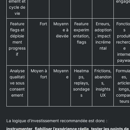
ement et
engag
cycle de
vie
Feature
Fort
Moyenn
Feature
Erreurs,
Foncti
flags et
e à
experim
adoption
s
déploie
élevée
entation,
, impact
produi
ment
flags
incréme
recher
progress
ntal
e
if
interne
paywal
Analyse
Moyen à
Moyenn
Heatma
Frictions,
Formula
qualitati
fort
e
ps,
abandon
es,
ve sous
replays,
s,
article
consent
sondage
insights
longs
ement
s
UX
compa
teurs
La logique d’investissement recommandée est donc :
instrumenter
,
fiabiliser l’expérience réelle
,
tester les points de