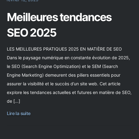
Meilleures tendances
SEO 2025
LES MEILLEURES PRATIQUES 2025 EN MATIÈRE DE SEO
Dans le paysage numérique en constante évolution de 2025,
le SEO (Search Engine Optimization) et le SEM (Search
Engine Marketing) demeurent des piliers essentiels pour
assurer la visibilité et le succès d’un site web. Cet article
explore les tendances actuelles et futures en matière de SEO,
de […]
Lire la suite