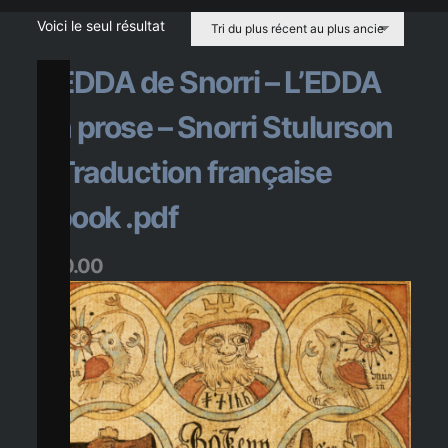
e
x
t
e
s
Voici le seul résultat
L’EDDA de Snorri – L’EDDA
a
n
c
i
e
n
s
en prose – Snorri Stulurson
– Traduction française
ebook .pdf
$
20.00