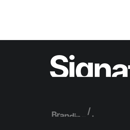
L
o
g
o
S
i
g
n
a
B
r
a
n
d
i
n
g
L
o
g
o
s