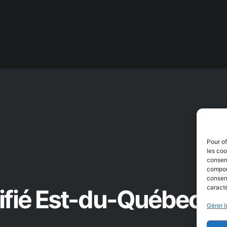
Pour of
les coo
consent
comport
consent
caracté
tifié Est-du-Québec
Gérer l