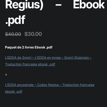
Regius) – Ebook
.pdf
Le
Le
$
30.00
$
40.00
prix
prix
initial
actuel
Paquet de 2 livres Ebook .pdf
était :
est :
L’EDDA de Snorri – L’EDDA en prose – Snorri Stulurson –
$40.00.
$30.00.
Traduction française ebook .pdf
+
L’EDDA ancestrale – Codex Regius – Traduction française
ebook .pdf