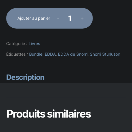
-
+
Ajouter au panier
quantité
de
BUNDLE
-
Catégorie :
Livres
EDDA
de
Étiquettes :
Bundle
,
EDDA
,
EDDA de Snorri
,
Snorri Sturluson
Snorri
(EDDA
en
Description
prose)
+
EDDA
Ancestrale
(Codex
Regius)
Produits similaires
-
Ebook
.pdf