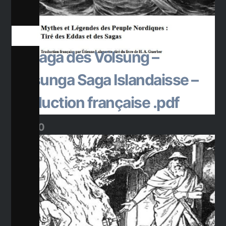
Ajouter au panier
La Saga des Völsung –
Völsunga Saga Islandaisse –
Traduction française .pdf
$
20.00