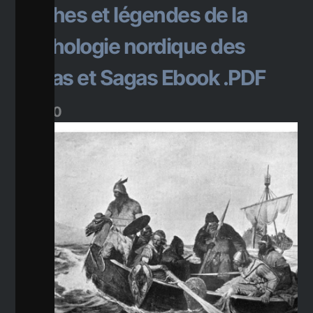
Mythes et légendes de la
mythologie nordique des
Eddas et Sagas Ebook .PDF
$
20.00