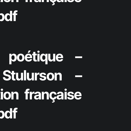
pdf
 poétique –
 Stulurson –
ion française
pdf