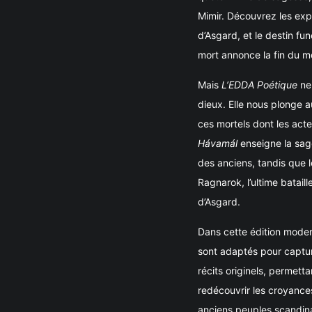
Mimir. Découvrez les expl
d’Asgard, et le destin fun
mort annonce la fin du 
Mais
L’EDDA Poétique
ne 
dieux. Elle nous plonge a
ces mortels dont les acte
Hávamál
enseigne la sage
des anciens, tandis que 
Ragnarok, l’ultime bataill
d’Asgard.
Dans cette édition moder
sont adaptés pour captur
récits originels, permett
redécouvrir les croyances
anciens peuples scandin