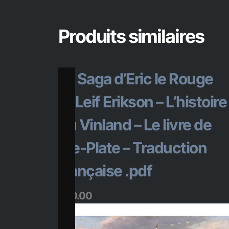
Produits similaires
La Saga d’Eric le Rouge
et Leif Erikson – L’histoire
du Vinland – Le livre de
l’Île-Plate – Traduction
française .pdf
$
20.00