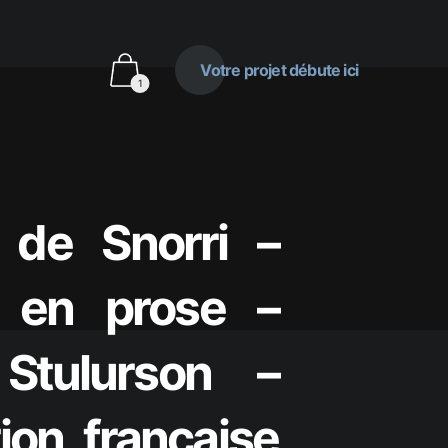
Votre projet débute ici
1
 de Snorri –
 en prose –
 Stulurson –
ion française