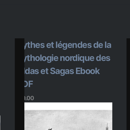
Mythes et légendes de la
mythologie nordique des
Eddas et Sagas Ebook
.PDF
$
$
20.00