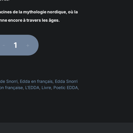
cines de la mythologie nordique, où la
nne encore à travers les âges.
-
+
quantité
de
L'EDDA
de
Snorri
-
de Snorri
,
Edda en français
,
Edda Snorri
L'EDDA
on française
,
L'EDDA
,
Livre
,
Poetic EDDA
,
en
prose
-
Snorri
Stulurson
-
Traduction