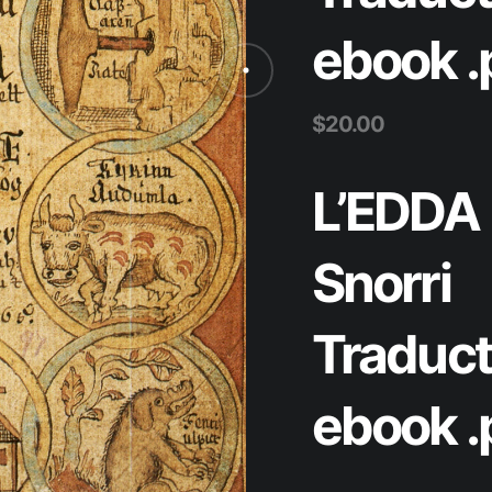
ebook .
$
20.00
L’EDDA
Snorri
Traduct
ebook .