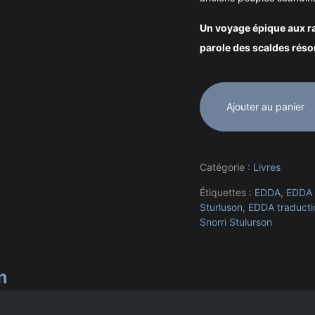
Un voyage épique aux ra
parole des scaldes réso
Ajouter au panier
Catégorie :
Livres
Étiquettes :
EDDA
,
EDDA 
Sturluson
,
EDDA traducti
Snorri Stulurson
n