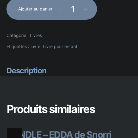
-
+
Ajouter au panier
quantité
de
Mythologie
nordique
Catégorie :
Livres
101
illustré
Étiquettes :
Livre
,
Livre pour enfant
Les
dieux
des
Description
mythes
fondateurs
de
la
mythologie
scandinave
Produits similaires
.pdf
BUNDLE – EDDA de Snorri