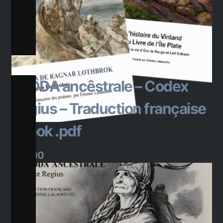
Ajouter au panier
L’EDDA ancêstrale – Codex
Regius – Traduction française
ebook .pdf
$
20.00